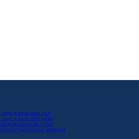
средств категории «AI»
средств категории «AII»
редств категории «АIII»
 колесные самоходные машины)