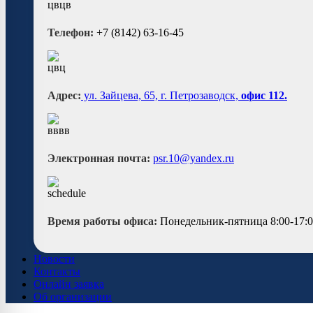
Телефон:
+7 (8142) 63-16-45
Адрес:
ул. Зайцева, 65, г. Петрозаводск,
офис 112.
Электронная почта:
psr.10@yandex.ru
Время работы офиса:
Понедельник-пятница 8:00-17:
Новости
Контакты
Онлайн заявка
Об организации