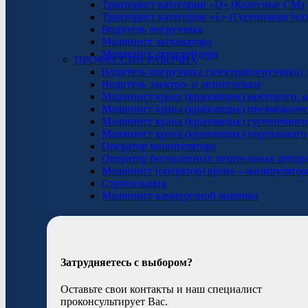
Тракторист категории «D» (Колесные СМ)
Тракторист категории «E» (Гусеничная тех
Водитель погрузчика
Машинист экскаватора
Машинист автогрейдера
ПРОФЕССИИ РАБОЧИХ
Водитель погрузчика (электропогрузчика) 
Водитель электро- и автотележки
Машинист крана (крановщик) мостового, к
Машинист крана (крановщик) пневмоколе
Машинист крана (крановщик) гусеничного
Машинист крана (крановщик) портального
Оператор манипулятора
Оператор беспилотных летательных аппар
Машинист (оператор) крана – манипулятор
Стропальщик
Машинист камнерезной машины
Затрудняетесь с выбором?
Оставьте свои контакты и наш специалист
проконсультирует Вас.