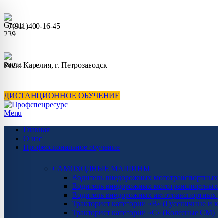
+7(911)400-16-45
+7(8142) 63-16-45
Респ. Карелия, г. Петрозаводск
Ул. Зайцева, дом 65, офис 112
ДИСТАНЦИОННОЕ ОБУЧЕНИЕ
Menu
Главная
О нас
Профессиональное обучение
САМОХОДНЫЕ МАШИНЫ
Водитель внедорожных мототранспортных 
Водитель внедорожных мототранспортных 
Водитель внедорожных автотранспортных с
Тракторист категории «B» (Гусеничные и
Тракторист категории «С» (Колесные СМ)